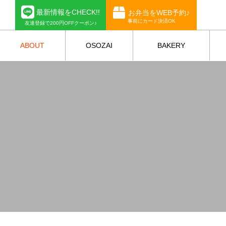
最新情報をCHECK!!
お弁当をWEB予約♪
事前にカード決済OK
友達登録で200円OFFクーポン♪
ABOUT
OSOZAI
BAKERY
お惣菜
ベーカリー