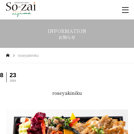
INFORMATION
お知らせ
roseyakiniku
8
23
2024
roseyakiniku