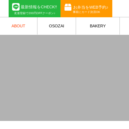
最新情報をCHECK!!
お弁当をWEB予約♪
事前にカード決済OK
友達登録で200円OFFクーポン♪
ABOUT
OSOZAI
BAKERY
お惣菜
ベーカリー