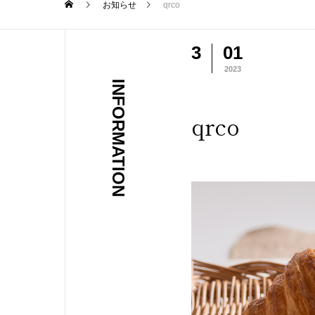
お知らせ
qrco
3
01
2023
INFORMATION
qrco