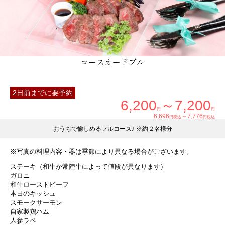
コースオードブル
2日前までに要予約
6,200
～7,200
円
円
6,696
～7,776
円税込
円税込
おうちで愉しめるフルコース♪ ※約２名様分
※写真の料理内容・器は季節により異なる場合がございます。
ステーキ（和牛か常陸牛によって値段が異なります）
ガロニ
和牛ローストビーフ
本日のキッシュ
スモークサーモン
自家製鶏ハム
人参ラペ